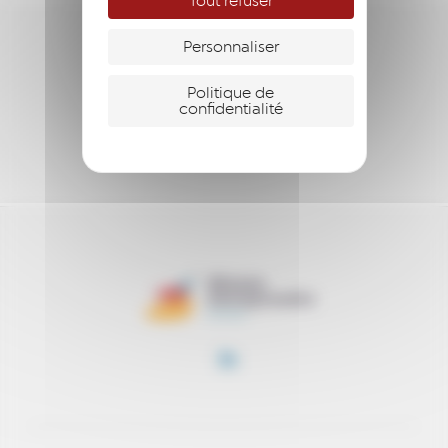
Tout refuser
Personnaliser
ENTREPRENDRE
Politique de
S’ENGAGER
confidentialité
SOUTENIR