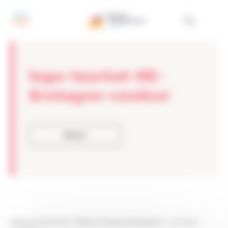
Panneau de gestion des cookies
logo-lauréat-RE-
Bretagne-couleur
Retour
Réseau Entreprendre
>
Réseau Entreprendre Bretagne
>
Actualités
>