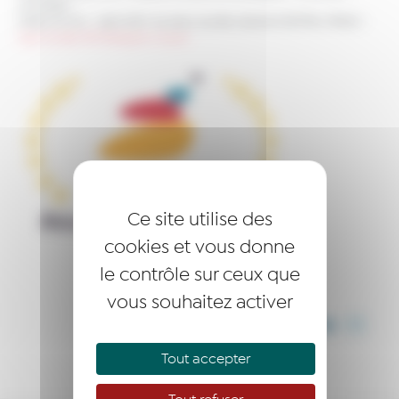
Actualités
>
Côtes d’Armor : Joël MARY, nouveau Lauréat, reprend CENTRAL FROID
>
logo-lauréat-RE-Bretagne-couleur
Ce site utilise des
cookies et vous donne
le contrôle sur ceux que
vous souhaitez activer
PARTAGER CET ARTICLE
Tout accepter