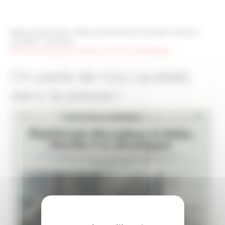
Réseau Entreprendre
>
Réseau Entreprendre Champagne Ardenne
>
Actualités
>
Actualités
>
Reprise par des cadres, la SEFAC cherche à se développer
On parle de nos Lauréats
dans la presse !