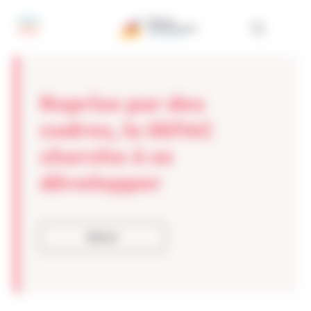
Panneau de gestion des cookies
Reprise par des
cadres, la SEFAC
cherche à se
développer
Retour