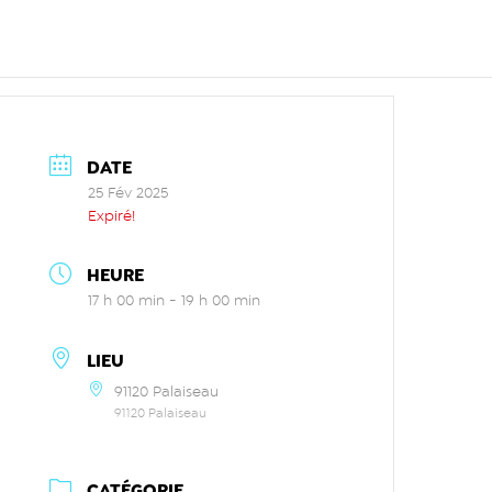
DATE
25 Fév 2025
Expiré!
HEURE
17 h 00 min - 19 h 00 min
LIEU
91120 Palaiseau
91120 Palaiseau
CATÉGORIE