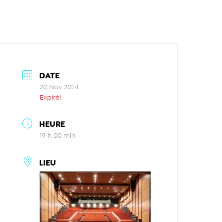
DATE
20 Nov 2024
Expiré!
HEURE
19 h 00 min
LIEU