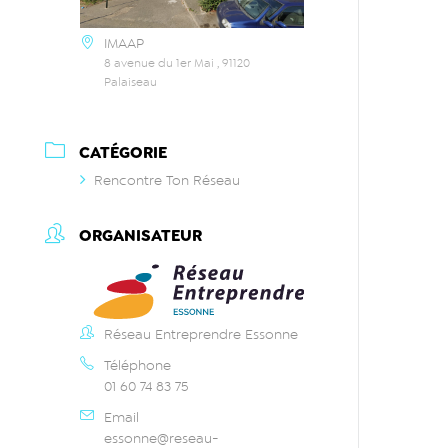
IMAAP
8 avenue du 1er Mai , 91120
Palaiseau
CATÉGORIE
Rencontre Ton Réseau
ORGANISATEUR
Réseau Entreprendre Essonne
Téléphone
01 60 74 83 75
Email
essonne@reseau-