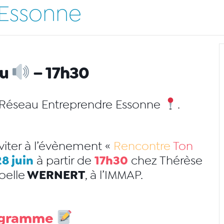
 Essonne
au
– 17h30
Réseau Entreprendre Essonne
.
nviter à l’évènement «
Rencontre
Ton
8 juin
17h30
à partir de
chez
Thérèse
WERNERT
oelle
, à l’IMMAP.
ogramme