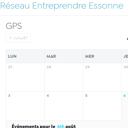
Réseau Entreprendre Essonne
GPS
JUILLET
LUN
MAR
MER
J
27
28
29
3
3
4
5
6
Événements pour le
6th
août