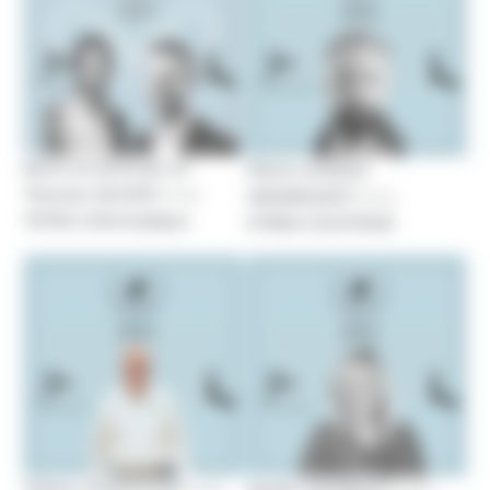
Kévin LE QUILLEC et
Pierre-Antoine
Thomas SAVARY
avec
ISENBRANDT
avec
TETRA Informatique
XTREM COATINGS