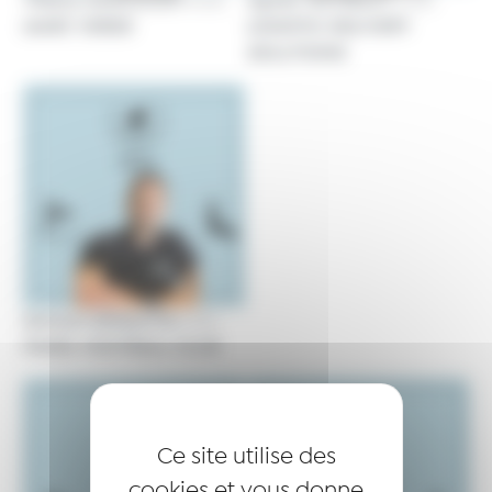
Thierry DANCOURT
Agnès WATRELOT
avec
avec
MARC VERDE
LOGISTIC DELIVERY
SOLUTIONS
Samuel MESQUITA
avec
PADEL FOOTBALL CLUB
Ce site utilise des
cookies et vous donne