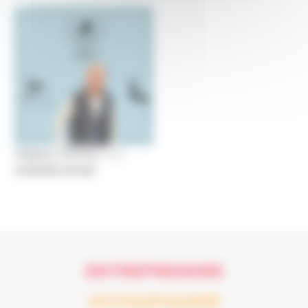
Grégory POITAU
avec
NORDÉCAPAGE
ENTREPRENDRE
ACCOMPAGNER