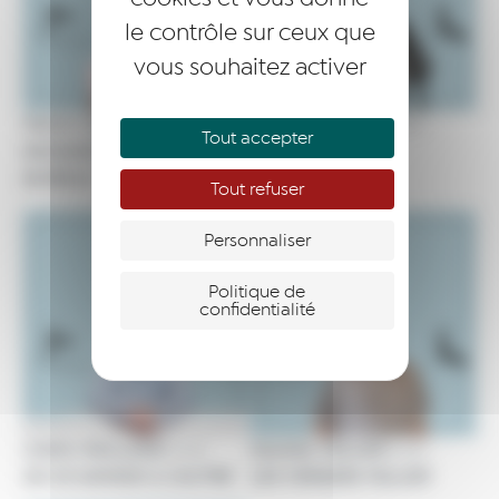
le contrôle sur ceux que
vous souhaitez activer
Pierre-Léandre
Pascal DROUIN
avec
Tout accepter
KOZAKIEWICZ
AXEO
avec
BUREAU VALLÉE
Tout refuser
Personnaliser
Politique de
confidentialité
Cédric ROLLAND
Damien TELLIER
avec
avec
DE CE MONDE A L’AUTRE
LES VERGERS TELLIER