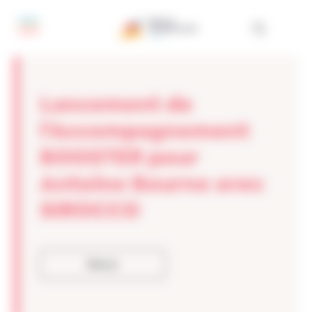
Panneau de gestion des cookies
Lancement de
l’Accompagnement
BOOSTER pour
Antoine Bourne avec
SIROCCO
Retour