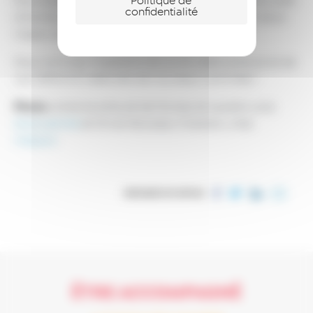
Politique de
Pour soutenir son projet, Antoine va bénéficier d’un prêt
confidentialité
d’honneur de 40 000 €. Ce financement sera un atout
majeur pour l’atteinte de ses objectifs.
Nous sommes impatients de suivre cette aventure et de
voir SIROCCO atteindre de nouveaux sommets !
Photo :
Antoine entouré de Nicolas et Laurent, avec
Alice Leriche
et Olivier Boisseau Chartrain, chez
mbpack
.
PARTAGER CET ARTICLE
ÊTRE ACCOMPAGNÉ