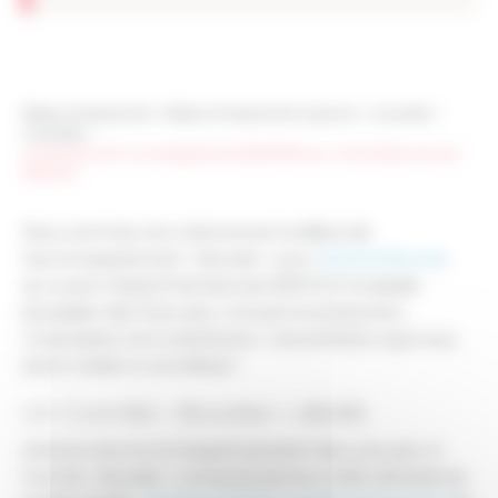
Réseau Entreprendre
>
Réseau Entreprendre Mayenne
>
Actualités
>
Actualités
>
Lancement de l’Accompagnement BOOSTER pour Antoine Bourne avec
SIROCCO
Nous sommes ravis d’annoncer le début de
l’accompagnement « Booster » pour
Antoine Bourne
,
qui a pour objectif de faire de SIROCCO le leader
européen des fruits secs, incluant la production,
l’importation et la distribution. Une ambition que nous
allons l’aider à concrétiser !
Un Comité « Booster » dédié
Antoine sera accompagné pendant deux ans par un
Comité « Booster » composé de trois chefs d’entreprise