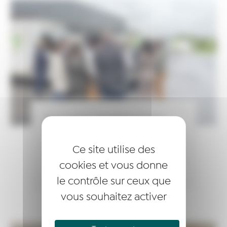
Rencontres de l’ESTuaire #3 –
Gouvernance
Ce site utilise des
LIRE LA SUITE
22 mai 2024
cookies et vous donne
NOTRE ACTUALITÉ
le contrôle sur ceux que
vous souhaitez activer