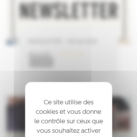
NEWSLETTER – Février 2026
LIRE LA SUITE
10 février 2026
ACTUALITÉS
Ce site utilise des
cookies et vous donne
le contrôle sur ceux que
vous souhaitez activer