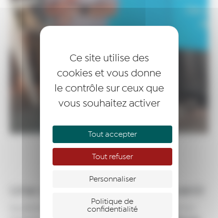
Ce site utilise des
cookies et vous donne
le contrôle sur ceux que
vous souhaitez activer
Tout accepter
Tout refuser
Personnaliser
Une vision tournée vers l’avenir
Politique de
Sa présidence s’inscrit dans la continuité des actions
confidentialité