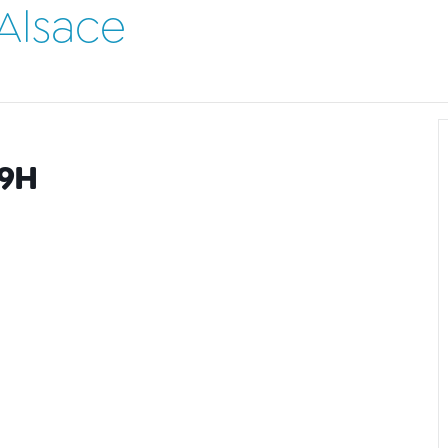
Alsace
 9H