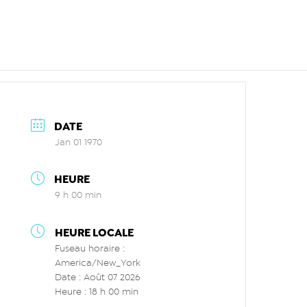
DATE
Jan 01 1970
HEURE
9 h 00 min
HEURE LOCALE
Fuseau horaire :
America/New_York
Date :
Août 07 2026
Heure :
18 h 00 min