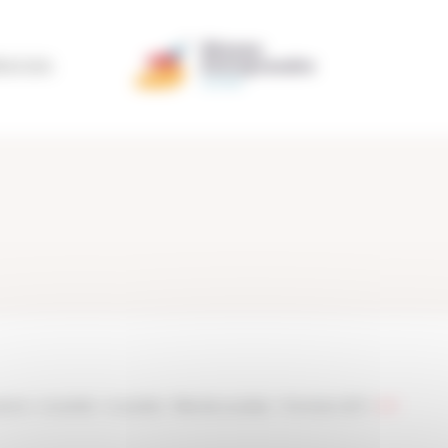
ÉRATION
taine
>
Actualités
>
Actualités
>
Fête des Lauréats – Promotion 2017
>
009