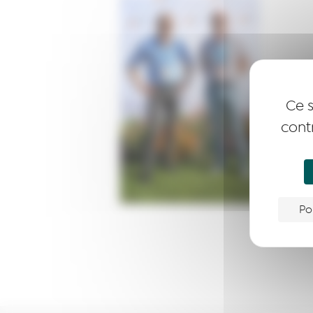
Ce s
cont
Po