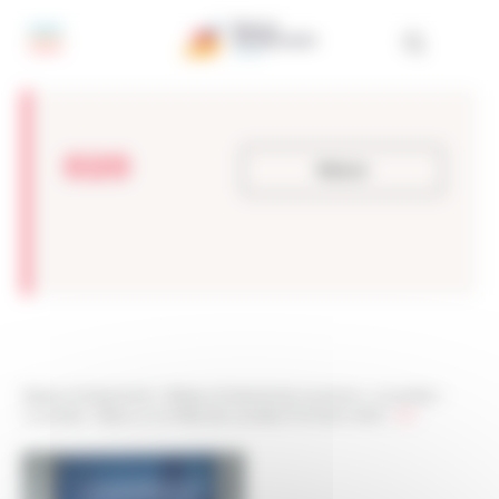
Panneau de gestion des cookies
020
Retour
Réseau Entreprendre
>
Réseau Entreprendre Aquitaine
>
Actualités
>
Actualités
>
Retour sur la Fête des Lauréats Promotion 2018
>
020