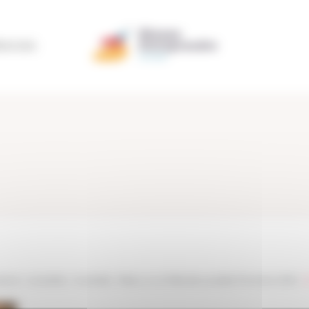
ÉRATION
taine
>
Actualités
>
Actualités
>
Retour sur la Fête des Lauréats Promotion 2018
>
1