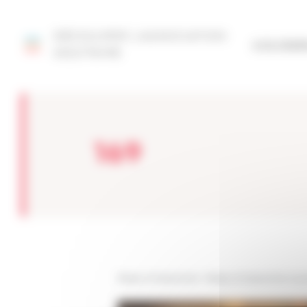
Panneau de gestion des cookies
DÉCOUVRIR L'ASSOCIATION
SITE FÉD
AQUITAINE
169
Réseau Entreprendre
>
Réseau Entreprendre Aqui