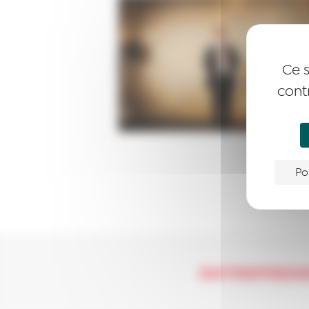
Ce s
cont
Po
ENTREPREN