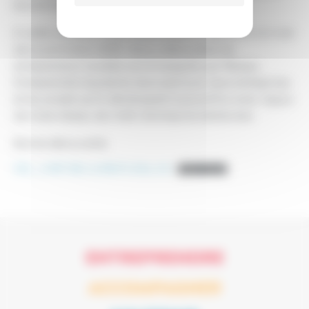
économique de notre territoire.
À cette occasion, nous vous invitons à découvrir le livret
de la promotion 2025. Vous y retrouverez les
entrepreneurs lauréats accompagnés par Réseau
Entreprendre Aquitaine, leurs parcours, leurs entreprises
et les projets qu’ils développent aujourd’hui avec l’appui
de notre réseau de chefs d’entreprise bénévoles.
Bonne découverte.
FDE _ LIVRET DES LAUREATS 2026_VS2
Télécharger
ENTREPRENDRE
ACCOMPAGNER