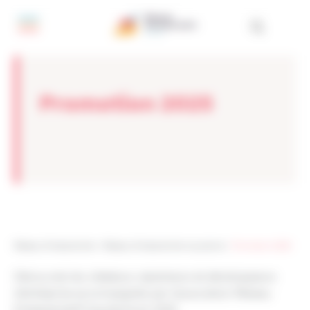
Panneau de gestion des cookies
Promotion 2025
Réseau Entreprendre
>
Réseau Entreprendre Aquitaine
>
Promotion 2025
Découvrez les créateurs, repreneurs et développeurs
d’entreprise accompagnés par l’association Réseau