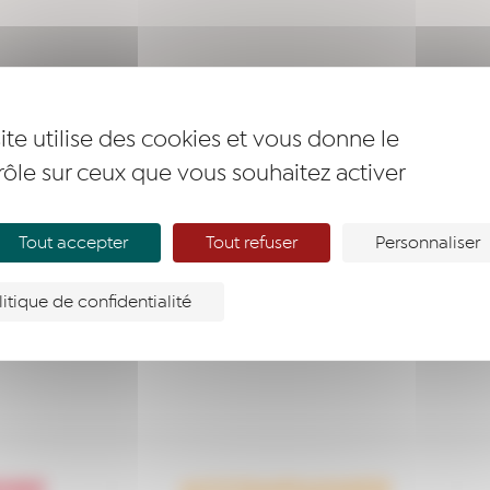
ite utilise des cookies et vous donne le
rôle sur ceux que vous souhaitez activer
ine
>
Déposer une demande
sance…
Tout accepter
Tout refuser
Personnaliser
litique de confidentialité
pour afficher ce formulaire
en cliquant ici
.