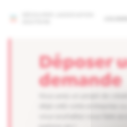
Panneau de gestion des cookies
DÉCOUVRIR L'ASSOCIATION
SITE FÉD
AQUITAINE
Déposer 
demande
Vous avez un projet de créat
déjà créé votre entreprise ou
vous souhaitez vous faire a
parlons-en !