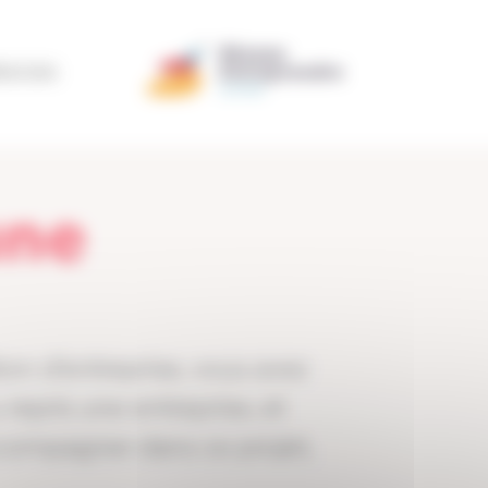
ÉRATION
une
ion d’entreprise, vous avez
 repris une entreprise, et
ccompagner dans ce projet,