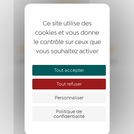
Ce site utilise des
%
77
cookies et vous donne
le contrôle sur ceux que
de taux de pérennité
vous souhaitez activer
grâce à une offre d’accompagnement unique
Tout accepter
Tout refuser
Personnaliser
Politique de
confidentialité
8 566