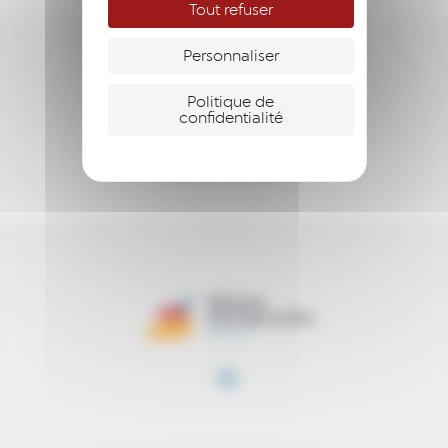
Tout refuser
Personnaliser
ENTREPRENDRE
Politique de
S’ENGAGER
confidentialité
SOUTENIR