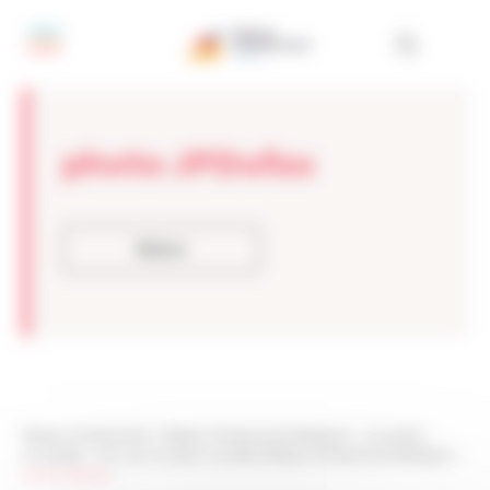
Panneau de gestion des cookies
photo JPDufau
Retour
Réseau Entreprendre
>
Réseau Entreprendre Bretagne
>
Actualités
>
Actualités
>
Voici les nouveaux Lauréats Réseau Entreprendre Bretagne
>
photo JPDufau