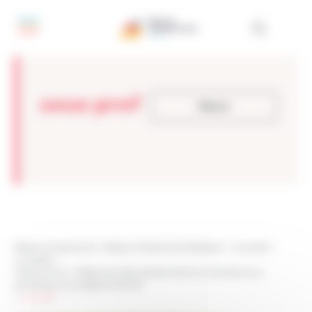
Panneau de gestion des cookies
sous pref
Retour
Réseau Entreprendre
>
Réseau Entreprendre Bretagne
>
Actualités
>
Actualités
>
Côtes d’Armor : Préfecture, DGSI, Gendarmerie se mobilisent pour
sensibiliser nos dirigeants de PME
>
sous pref