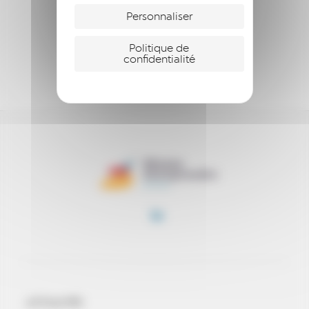
ENTREPRENDRE
Personnaliser
S’ENGAGER
Politique de
confidentialité
SOUTENIR
ACTUALITÉS