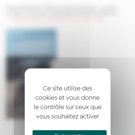
Réseau Entreprendre
>
Réseau Entreprendre Bretagne
>
Actualités
>
Actualités
>
Les nouveaux Lauréats Réseau Entreprendre Bretagne
>
A.TOUPIN et C.TREHIN – CONSTRUCTIONS LANVAUDANAISES
Ce site utilise des
cookies et vous donne
le contrôle sur ceux que
vous souhaitez activer