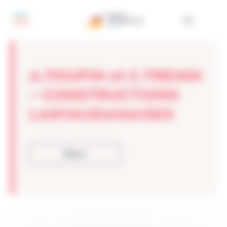
Panneau de gestion des cookies
A.TOUPIN et C.TREHIN
– CONSTRUCTIONS
LANVAUDANAISES
Retour