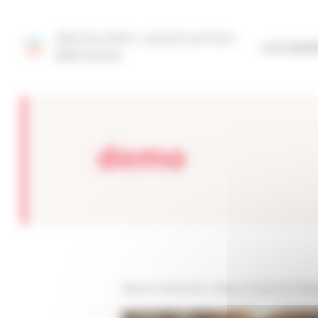
Panneau de gestion des cookies
DÉCOUVRIR L'ASSOCIATION
SITE FÉD
BRETAGNE
demo
Réseau Entreprendre
>
Réseau Entreprendre Bret