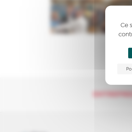
Ce s
cont
Po
ENTREPR