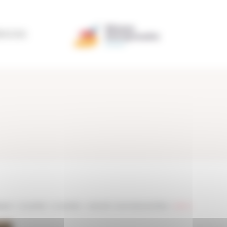
ÉRATION
agne
>
Actualités
>
Actualités
>
visite de l’usine Nature et Bois
>
demo