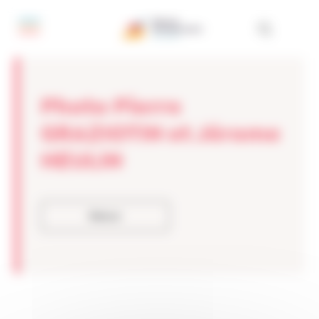
Panneau de gestion des cookies
Photo Pierre
GRAZIOTIN et Jérome
HEULIN
Retour