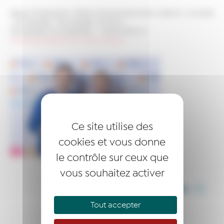
Réseau Entreprendre
>
Réseau Entreprendre Drôme-Ardèche
>
Actualités
>
Témoignages
>
Témoignages membres
>
Témoignage Accompagnateur – Jérôme HEULIN
>
Photo Pierre GRAZIOTIN et Jérome HEULIN
Ce site utilise des
cookies et vous donne
le contrôle sur ceux que
vous souhaitez activer
PARTAGER CET ARTICLE
Tout accepter