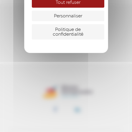
Tout refuser
Personnaliser
ENTREPRENDRE
Politique de
ACCOMPAGNER
confidentialité
SOUTENIR