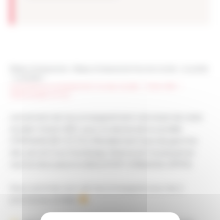
Réseau Entreprendre
>
Réseau Entreprendre Franche-Comté
>
Actualités
>
Actualités
>
Lancement accompagnement nouveau lauréat – Yohann BEY –
STEPHANE BEY ET FILS
Lancement de l’accompagnement individuel de notre
lauréat Yohann BEY, pour la reprise de la société
STEPHANE BEY ET FILS (Revêtement haut de gamme
des sols et murs (Carrelage, faïence et mosaïque) en
neuf et rénovation) à BEAUFORT-ORBAGNA (39190).
Nous sommes ravis de l’accompagner pour les 2
prochaines années
.