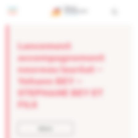
Panneau de gestion des cookies
Lancement
accompagnement
nouveau lauréat –
Yohann BEY –
STEPHANE BEY ET
FILS
Retour