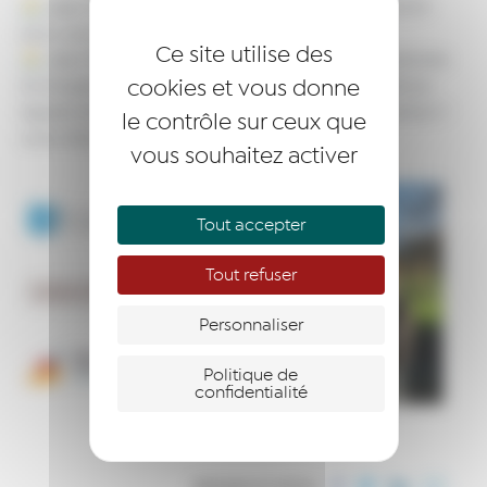
Jean-Michel MILLET dirigeant de PRODIFFUSION
pour son engagement bénévole à ses côtés !
Ce site utilise des
Jean FAIRY, administrateur de Réseau Entreprendre
cookies et vous donne
et dirigeant de la société FERRIER, pour sa présence
également bénévole à cette signature de convention !
le contrôle sur ceux que
avec Elena MOISE .
vous souhaitez activer
Tout accepter
Tout refuser
Personnaliser
Politique de
confidentialité