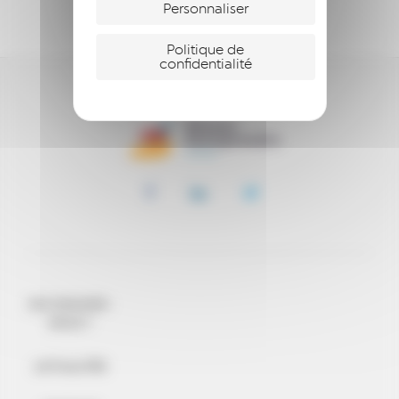
SOUTENIR
Personnaliser
Politique de
confidentialité
QUI SOMMES-
NOUS ?
ACTUALITÉS