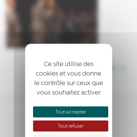
Ce site utilise des
PARTAGER CET ARTICLE
cookies et vous donne
le contrôle sur ceux que
vous souhaitez activer
ENTREPRENDRE
Tout accepter
ACCOMPAGNER
Tout refuser