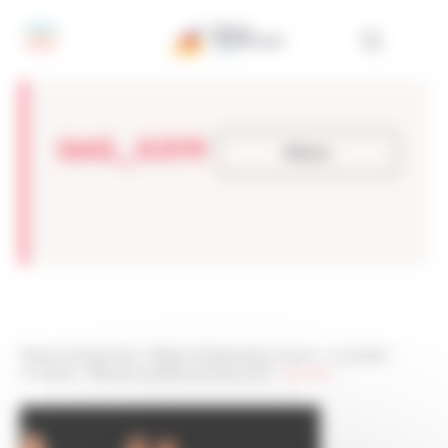
Panneau de gestion des cookies
IMG_0319
Retour
Réseau Entreprendre
>
Réseau Entreprendre Limousin
>
Actualités
>
Actualités
>
Fête des Lauréats promotion 2017
>
IMG_0319