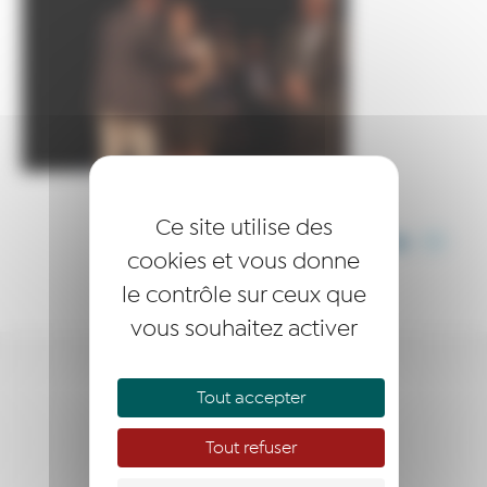
Ce site utilise des
PARTAGER CET ARTICLE
cookies et vous donne
le contrôle sur ceux que
vous souhaitez activer
ENTREPRENDRE
Tout accepter
ACCOMPAGNER
Tout refuser