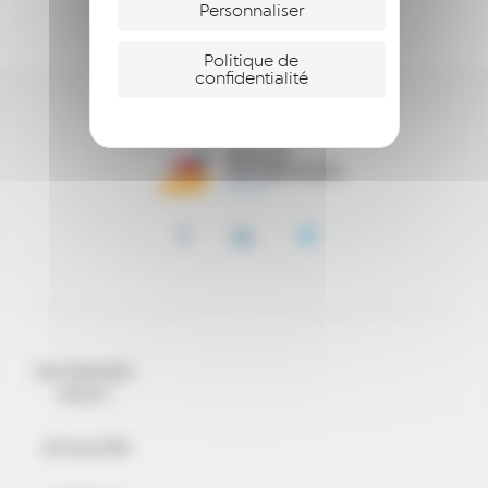
SOUTENIR
Personnaliser
Politique de
confidentialité
QUI SOMMES-
NOUS ?
ACTUALITÉS