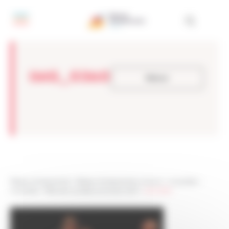
Panneau de gestion des cookies
IMG_0360
Retour
Réseau Entreprendre
>
Réseau Entreprendre Limousin
>
Actualités
>
Actualités
>
Fête des Lauréats promotion 2017
>
IMG_0360