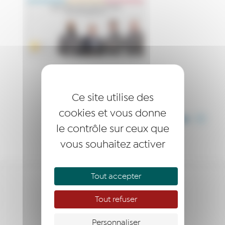
Ce site utilise des
cookies et vous donne
PARTAGER CET ARTICLE
le contrôle sur ceux que
vous souhaitez activer
Tout accepter
ÊTRE ACCOMPAGNÉ
Tout refuser
S’ENGAGER
Personnaliser