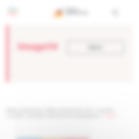
Panneau de gestion des cookies
Image14
Retour
Réseau Entreprendre
>
Réseau Entreprendre Loire
>
Actualités
>
Actualités
>
Les belles histoires de l’accompagnement
>
Image14