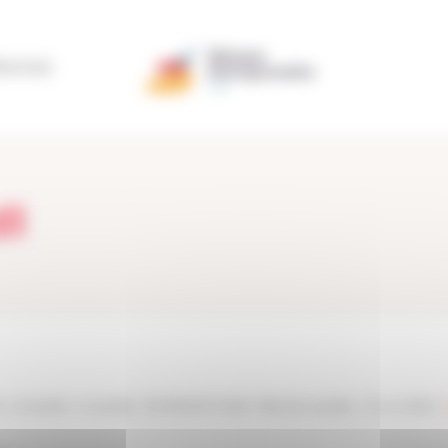
ÉRATION
dl
>
Actualités
>
Actualités
>
[EVENEMENT 2023] : Fête des Lauréats – 15 Juin 2023
>