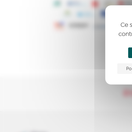
Ce s
cont
Po
Ê