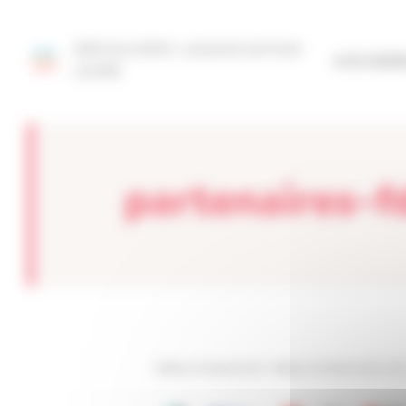
Panneau de gestion des cookies
DÉCOUVRIR L'ASSOCIATION
SITE FÉD
LOIRE
partenaires-f
Réseau Entreprendre
>
Réseau Entreprendre Loire