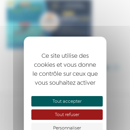
Ce site utilise des
cookies et vous donne
PARTAGER CET ARTICLE
le contrôle sur ceux que
vous souhaitez activer
Tout accepter
ÊTRE ACCOMPAGNÉ
Tout refuser
S’ENGAGER
Personnaliser