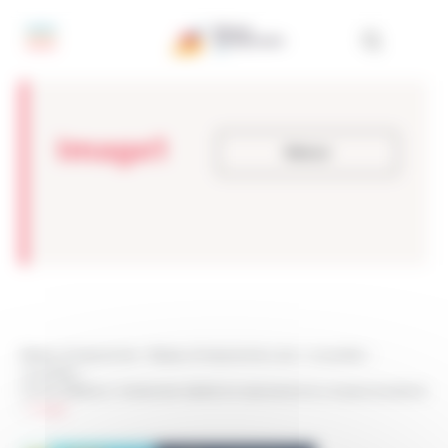
Panneau de gestion des cookies
Image1
Retour
Réseau Entreprendre
>
Réseau Entreprendre Loire
>
Actualités
>
Actualités
>
[VIE DU RESEAU] : Evènement dédié à la reprise et à la croissance externe
>
Image1