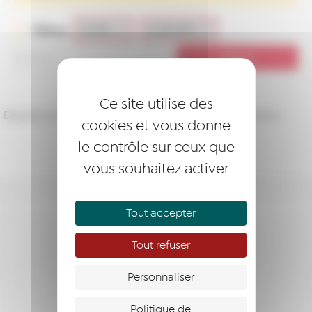
Filtres
Ce site utilise des
Désolé, aucun article ne correspond à votre recherche.
cookies et vous donne
le contrôle sur ceux que
vous souhaitez activer
ENTREPRENDRE
Tout accepter
ACCOMPAGNER
Tout refuser
SOUTENIR
Personnaliser
Politique de