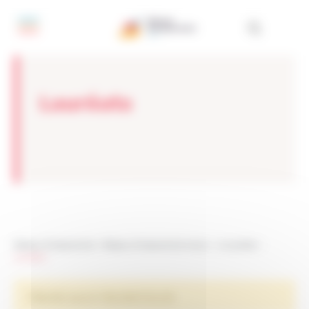
Panneau de gestion des cookies
Lauréats
Réseau Entreprendre
>
Réseau Entreprendre Maroc
>
Actualités
>
Lauréats
Désolé, aucun résultat trouvé.