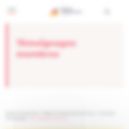
Panneau de gestion des cookies
Témoignages
membres
Réseau Entreprendre
>
Réseau Entreprendre Martinique
>
Actualités
>
Témoignages
>
Témoignages membres