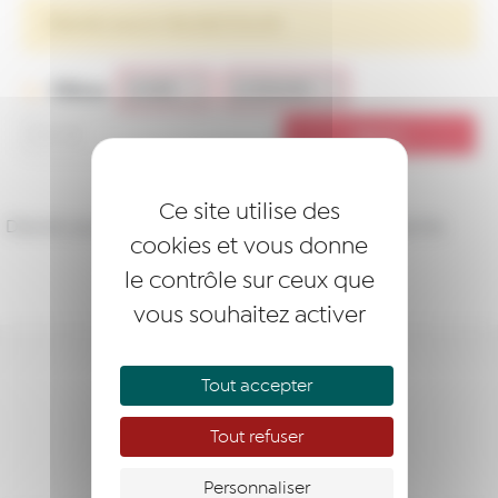
Désolé, aucun résultat trouvé.
Filtres
Ce site utilise des
Désolé, aucun article ne correspond à votre recherche.
cookies et vous donne
le contrôle sur ceux que
vous souhaitez activer
ENTREPRENDRE
Tout accepter
ACCOMPAGNER
Tout refuser
Personnaliser