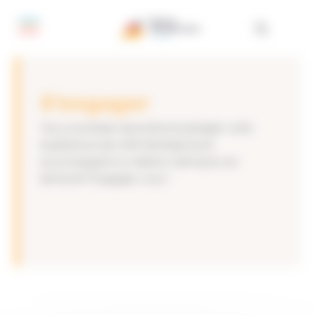
Panneau de gestion des cookies
S’engager
Vous souhaitez rejoindre et partager votre
expérience de chef d’entreprise et
accompagner la création d’emplois en
territoire? Engagez-vous !