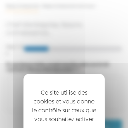
Réseau Entreprendre
>
Réseau Entreprendre Martinique
>
Formulaire bénévole
Chef d’entreprise, faisons
connaissance…
Step
1
of
4
En quelques mots, ce qui suscite votre envie de
rejoindre Réseau Entreprendre® ?
*
Ce site utilise des
cookies et vous donne
le contrôle sur ceux que
vous souhaitez activer
Continuer