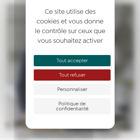
Ce site utilise des
cookies et vous donne
le contrôle sur ceux que
vous souhaitez activer
Tout accepter
Tout refuser
Personnaliser
Politique de
confidentialité
Maria Mikhail et Vincent Piepiora
Lauréats
,