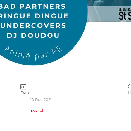
Date
H
10 Déc 2021
Expiré!