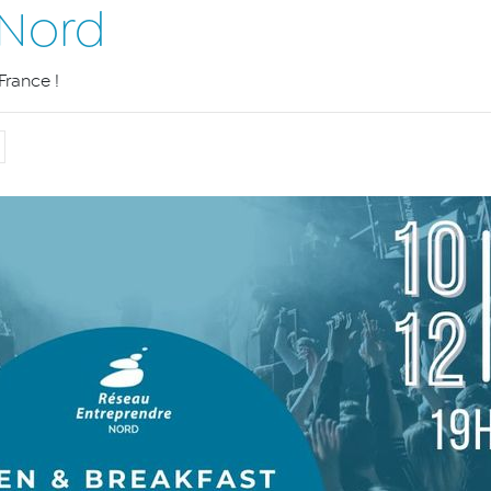
 Nord
France !