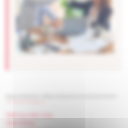
Réseau Entreprendre
>
Réseau Entreprendre Normandie Seine et Eure
>
Nous les accompagnons
Découvrez nos
dernières