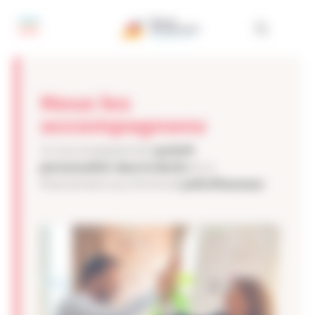
Panneau de gestion des cookies
Nous les
accompagnons
gratuit
Un accompagnement
personnalisé
dans la durée
,
et un
prêt d’honneur
financement sous forme de
.