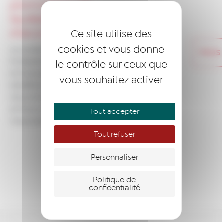
promotions de
lauréats en cours
d'accompagnement
Ce site utilise des
cookies et vous donne
Le soutien de Réseau
Entreprendre Normandie Seine
le contrôle sur ceux que
et Eure permet aux lauréats de
vous souhaitez activer
bénéficier
d’accompagnements humain
et financier, dispensés par
Tout accepter
l'association.
Tout refuser
Personnaliser
Politique de
confidentialité