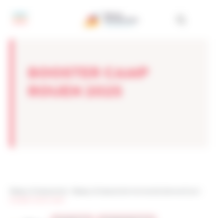
Panneau de gestion des cookies
BOOSTER CAMP
ROUEN 2025
Réseau Entreprendre
>
Réseau Entreprendre Normandie Seine et Eure
>
booster camp rouen