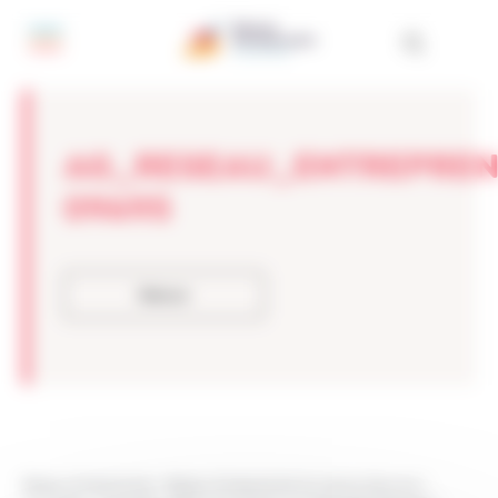
Panneau de gestion des cookies
AG_RESEAU_ENTREPREN
09695
Retour
Réseau Entreprendre
>
Réseau Entreprendre Occitanie-Garonne
>