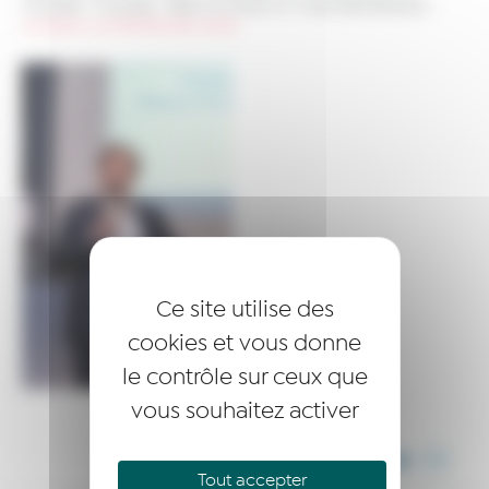
Actualités
>
Actualités
>
Retour en photos sur l’Assemblée Générale
>
AG_RESEAU_ENTREPRENDRE-09695
Ce site utilise des
cookies et vous donne
le contrôle sur ceux que
vous souhaitez activer
PARTAGER CET ARTICLE
Tout accepter