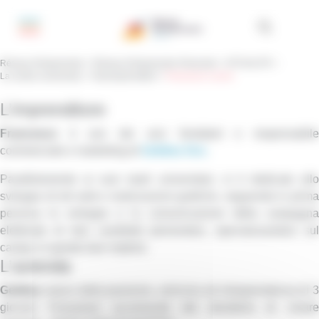
Pannello di gestione dei cookies
Réseau Entreprendre
>
Réseau Entreprendre Piemonte
>
ATTUALITÀ
>
La nostra community
>
I Neoimprenditori
>
Francesco Leone
L’imprenditore
Francesco
è uno dei soci fondatori e responsabile
commerciale e marketing di
Gelidea Snc.
Parallelamente ai suoi studi universitari, si è dedicato allo
sviluppo di siti web e realizzazioni grafiche, seguendo in prima
persona lo sviluppo e la comunicazione della campagna
elettorale di due candidati piemontesi, specialzzandosi sul
campo in queste due materie.
L’azienda
Gelidea
nasce dalla passione, amicizia ed intraprendenza di 3
giovani Fossanesi accomunati dal desiderio di creare