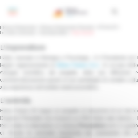
Pannello di gestione dei cookies
Réseau Entreprendre
>
Réseau Entreprendre Piemonte
>
ATTUALITÀ
>
La nostra community
>
I Neoimprenditori
>
Fabio Moretti
L’imprenditore
Fabio, laureato in Biologia e Psicologia, è il Presidente ed il
legale rappresentante di
Ebios Futura S.r.l.
. Si occupa dello
sviluppo scientifico del progetto, della sua diffusione e
commercializzazione grazie al suo portafoglio di contatti e alla
sua esperienza nell’ambito medicoscientifico.
L’azienda
Ebios Futura Srl segue un progetto di ideazione di un test di
Diagnosi Prenatale non invasiva su DNA fetale tutto italiano. Il
test creato in laboratorio si chiama
Prenataltest
ed è in grad
di rilevare le anomalie numeriche nei cromosomi che si