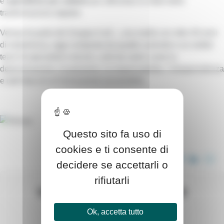
e
specifiche per settore
per affrontare le sfide della
trasformazione digitale.
Versya fa parte del Gruppo A.&C., una realtà con oltre 40 anni
di esperienza, oggi composta da quattro aziende e un solido
team di specialisti e tecnici, uniti da valori come la
determinazione, la passione, la responsabilità, l’intraprendenza
e dall’idea di un’innovazione accessibile.
Questo sito fa uso di
cookies e ti consente di
CONDIVIDI QUESTO ARTICOLO
decidere se accettarli o
rifiutarli
WE ACCOMPANIED THEM
Ok, accetta tutto