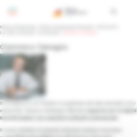
Pannello di gestione dei cookies
Réseau Entreprendre
>
Réseau Entreprendre Piemonte
>
ATTUALITÀ
>
La nostra community
>
Gli associati
>
Gianmarco Salvagno
Gianmarco Salvagno
In un’epoca in cui l’analisi e la gestione dei dati aziendali sono
essenziali, Versya si distingue offrendo
supporto per la digital
transformation con soluzioni verticali customizzate.
Il nostro obiettivo è proporre soluzioni sempre innovative