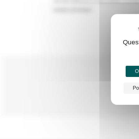
ciò che interessa ai tuoi clienti. La no
resiste nel tempo.”
Quest
Ok
Po