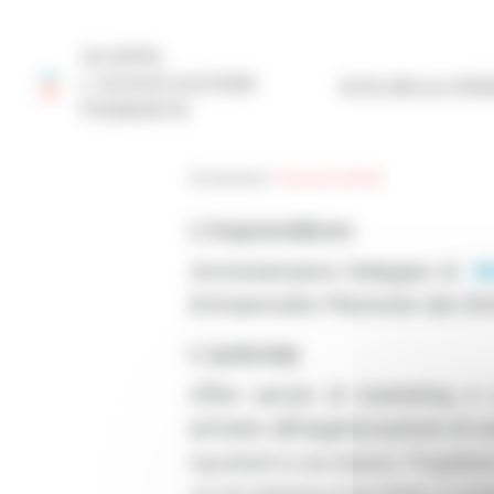
Pannello di gestione dei cookies
SCOPRI
L'ASSOCIAZIONE
SITO DELLA FED
PIEMONTE
Réseau Entreprendre
>
Réseau Entreprendre Pie
Gli associati
>
Francesco Minetti
L’imprenditore
Amministratore Delegato di
We
Entreprendre Piemonte dal 201
L’azienda
Offre servizi di marketing e
arrivare all’organizzazione di e
riguardanti la sua impresa:
“Progettiamo