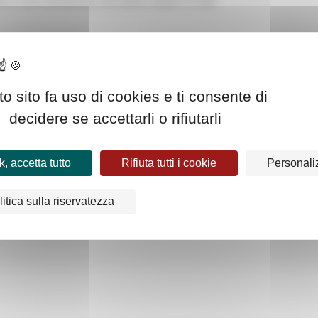
stra è una narrazione che porta valore. E che
o sito fa uso di cookies e ti consente di
CONDIVIDI QUESTO ARTICOLO
decidere se accettarli o rifiutarli
, accetta tutto
Rifiuta tutti i cookie
Personali
WE ACCOMPANIED THE
litica sulla riservatezza