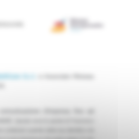
ERAZIONE
monte
>
ATTUALITÀ
>
La nostra community
>
llCom S.r.l.
e Associato Réseau
6.
 comunicazione d’impresa fino ad
venti.
Queste sono le parole di Francesco
 contenuti a partire dalla tua identità e da