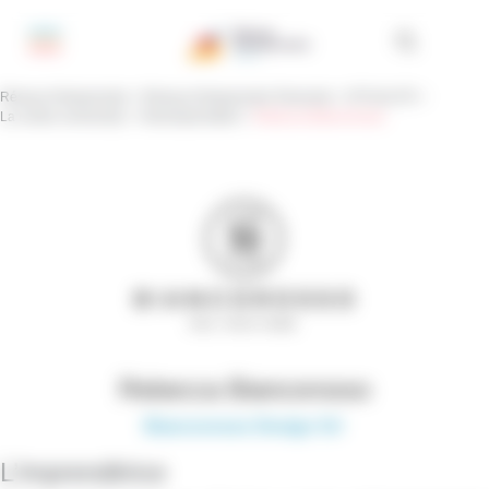
Pannello di gestione dei cookies
Réseau Entreprendre
>
Réseau Entreprendre Piemonte
>
ATTUALITÀ
>
La nostra community
>
I Neoimprenditori
>
Rebecca Biancorosso
Rebecca Biancorosso
Biancorosso Design Srl
L’imprenditrice