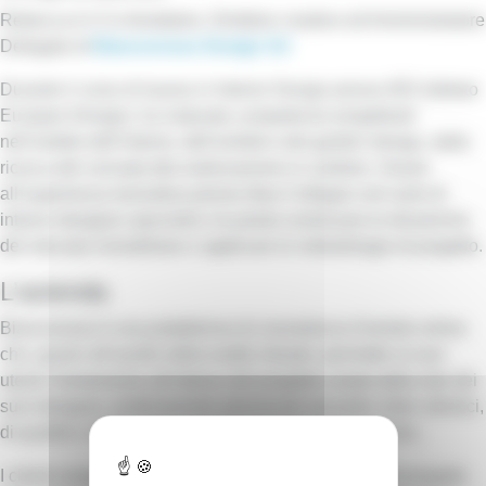
Rebecca è il Co-fondatore, Direttore creativo ed Amministratore
Delegato di
Biancorosso Design Srl
Durante il corso di laurea in Interior Design presso IED (Istituto
Europeo Design), ha maturato competenze progettuali
nell’ambito dell’interior, dell’exhibit e del garden design, dalla
ricerca del concept alla realizzazione in cantiere. Grazie
all’esperienza lavorativa presso Ikea Collegno nel ruolo di
interior designer specialist, ha potuto analizzare le dinamiche
del mercato immobiliare e applicare le metodologie di progetto.
L’azienda
Biancorosso è una piattaforma di consulenza d’arredo online
che, grazie all’ausilio della realtà virtuale, permette ai suoi
utenti l’immersione all’interno del progetto creato dalla rete dei
suoi designer, professionisti selezionati secondo criteri stilistici,
di qualità e mindset su cui si basa il valore del servizio.
I clienti vengono seguiti in tutte le fasi che vanno dal progetto