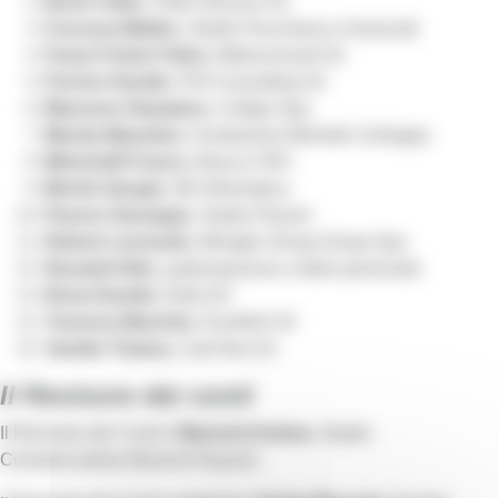
Borio Fabio
, Hotel Genova Srl
Cocuzza Matteo
, Studio Pacchiana e Associati
Faraci Fulvio Felice
, Metroconsult Srl
Ferrero Davide
, PHI Consulting Srl
Manzone Gianpiero,
Colligo Spa
Mereta Massimo,
Fondazione Michelin Sviluppo
Minichelli Franco
, Banca CRS
Montù Giorgio
, M2 Informatica
Peyron Giuseppe
, Studio Peyron
Raineri Leonardo,
Miroglio Group Group Spa
Ravaioli Aldo
, partecipazione a titolo personale
Ressi Davide
, Edist Srl
Traversa Maurizio
, Eurofork Srl
Varetto Tiziana,
Cad One Srl
Il Revisore dei conti
Il Revisore dei Conti è
Manenti Andrea
, Studio
Commercialista Manenti Rayneri.