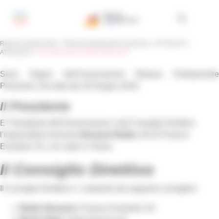
Pannello di gestione dei cookies
Réseau Entreprendre
>
Réseau Entreprendre Piemonte
>
ATTUALITÀ
>
ATTUALITA'
>
La Governance di REP 2019-2022
Sono Organi dell’Associazione Réseau Entreprendre
Piemonte a far data dal 18 Giugno 2019:
Il Presidente
E’ Presidente dell’Associazione e del Consiglio Direttivo
l’imprenditore torinese
Giovanni Radis,
AD di Finance
Evolution Srl, con sede in Torino.
Il Consiglio Direttivo
Il Consiglio Direttivo
è composto dai seguenti consiglieri:
Radis Giovanni
, Finance Evolution Srl