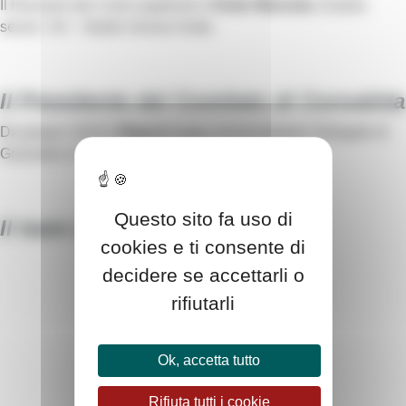
Il Revisore dei Conti supplente è
Dutto Manuela
, Esedra
servizi Srl – Studio Grosso Dutto.
Il Presidente del Comitato di Convalida
Da giugno 2016 è
Rigazzi Luca
, Amministratore Delegato di
Graziadio & Co SpA.
Questo sito fa uso di
Il team operativo
cookies e ti consente di
decidere se accettarli o
rifiutarli
Ok, accetta tutto
Rifiuta tutti i cookie