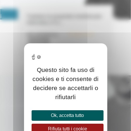
Tutelare la proprietà intellettuale:
intervista a Fu…
PER SAPERNE DI +
20 Ottobre 2025
ATTUALITA'
Questo sito fa uso di
cookies e ti consente di
decidere se accettarli o
rifiutarli
Ok, accetta tutto
Rifiuta tutti i cookie