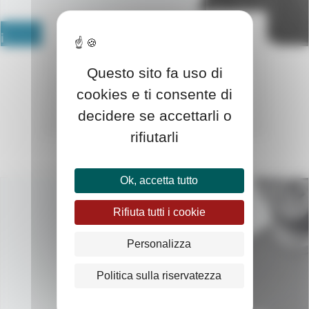
Tutelare la proprietà intellettuale:
intervista a Fu…
Questo sito fa uso di
PER SAPERNE DI +
20 Ottobre 2025
cookies e ti consente di
ATTUALITA'
decidere se accettarli o
rifiutarli
Ok, accetta tutto
Rifiuta tutti i cookie
Personalizza
Politica sulla riservatezza