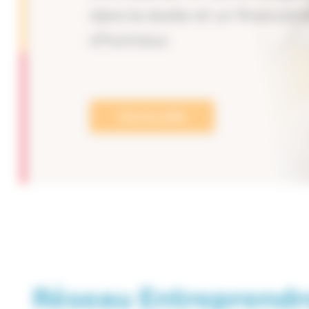
dans la durée et un financem
d’honneur.
Lire la suite
Réseau Entreprendre