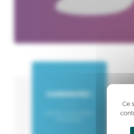
CANDIDATEZ !
Ce s
cont
Devenez Lauréat Réseau
Entreprendre
N