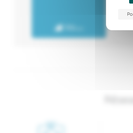
Po
Résea