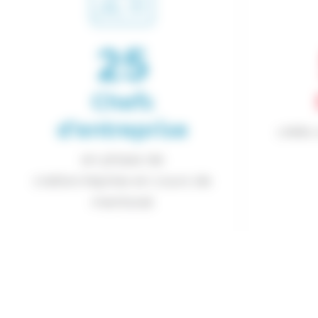
40
Chefs
d’entreprise
créés
en phase de
cration/reprise en cours de
mentorat