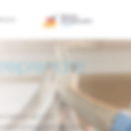
ÉRATION
treprendre
os talents de chef
ment gratuit personnalisé,