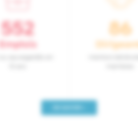
900
140
Emplois
Dirigean
 ou sauvegardés en
mentors bénévol
10 ans
membres
EN SAVOIR +