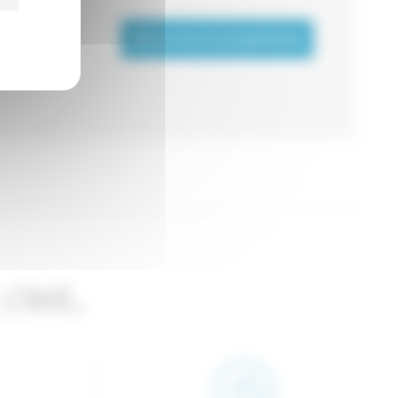
Découvrez nos programmes
c’est…