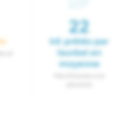
35
ts
k€
prétés par
lauréat en
es et
moyenne
Pret d’honneur a la
personne