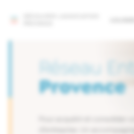
Panneau de gestion des cookies
DÉCOUVRIR L'ASSOCIATION
SITE FÉD
PROVENCE
Réseau En
Provence
Pour acquérir et consolider v
d’entreprise. Un accompagne