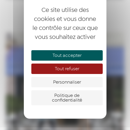
prochainement
«
Ce site utilise des
cookies et vous donne
le contrôle sur ceux que
vous souhaitez activer
Tout accepter
Tout refuser
Personnaliser
Politique de
confidentialité