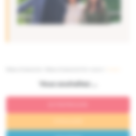
Réseau Entreprendre
>
Réseau Entreprendre Tarn Aveyron
>
Contact
Vous souhaitez …
ENTREPRENDRE
S’ENGAGER