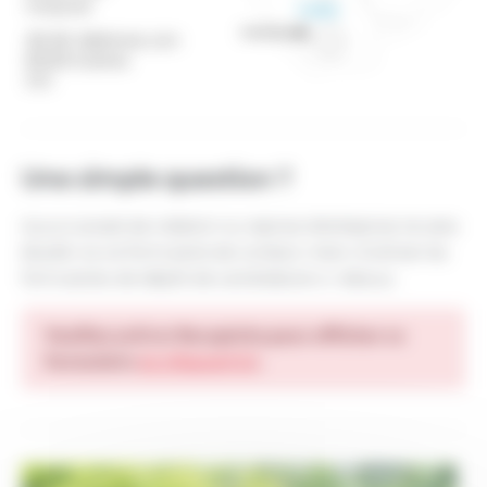
Une simple question ?
Aucun projet de création ou reprise d’entreprise ne sera
étudié via ce formulaire de contact, merci d’utiliser les
formulaires de dépôt de candidature ci-dessus.
Veuillez activer Recaptcha pour afficher ce
formulaire
en cliquant ici
.