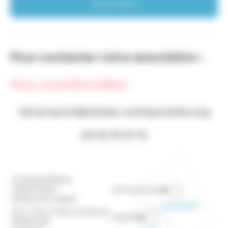
SOUTENIR
Pour contacter votre association :
Nos coordonnées :
tarnaveyron@reseau-entreprendre.org
05 63 70 51 72