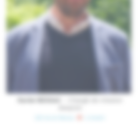
Xavier BESSAC
– Chargé de mission
Aveyron
(25) Xavier Bessac
| LinkedIn