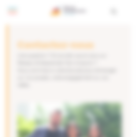
Panneau de gestion des cookies
Contactez-nous
Une question ? Envie d’en savoir plus sur
Réseau Entreprendre Tarn Aveyron ?
Nous sommes à votre écoute pour échanger
sur vos projets, votre engagement ou vos
idées.