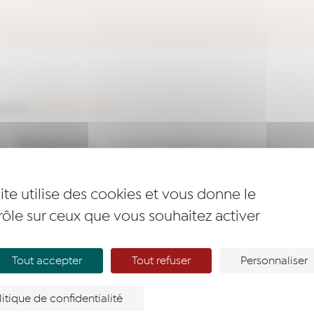
 Marne
>
Formulaire bénévole
e, faisons connaissance…
ite utilise des cookies et vous donne le
rôle sur ceux que vous souhaitez activer
re envie de rejoindre Réseau Entreprendre® ?
*
Tout accepter
Tout refuser
Personnaliser
litique de confidentialité