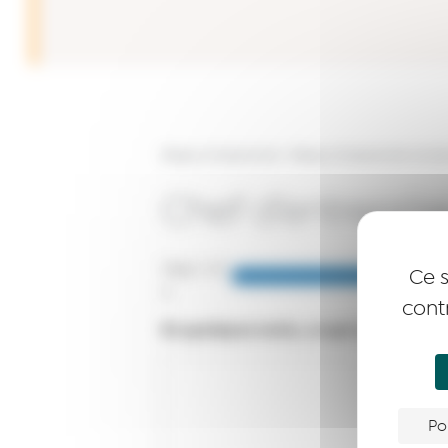
Réseau Entreprendre
>
Réseau Entreprendre Val de
Chef d’entrepris
Step
1
of
Ce s
4
cont
En quelques mots, ce qui suscite vot
Po