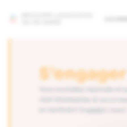
Panneau de gestion des cookies
DÉCOUVRIR L'ASSOCIATION
SITE FÉD
VAL-DE-MARNE
S’engager
Vous souhaitez rejoindre et 
chef d’entreprise et accomp
en territoire? Engagez-vous 