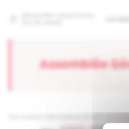
Panneau de gestion des cookies
DÉCOUVRIR L'ASSOCIATION
SITE FÉD
VAL-DE-MARNE
Assemblée Gé
Réseau Entreprendre
>
Réseau Entreprendre Val de Marne
>
assemblée gén