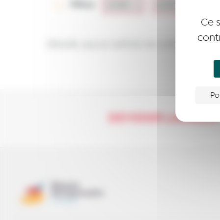
Filtres
Ce s
cont
Désolé, aucun article ne correspond à
Po
DEVENIR LAURÉA