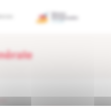
ÉRATION
nérale
érale